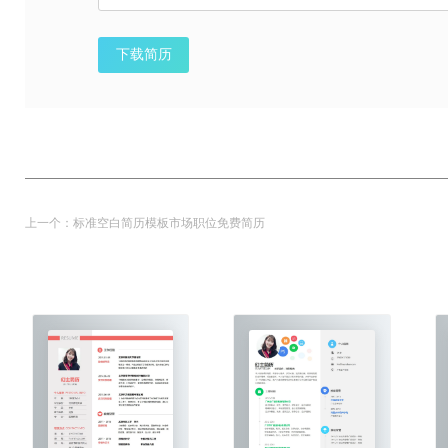
下载简历
上一个：
标准空白简历模板市场职位免费简历