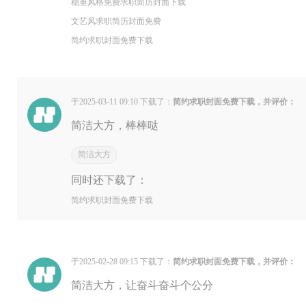
稳重风格免费求职简历封面下载
文艺风求职简历封面免费
简约求职封面免费下载
于2025-03-11 09:10 下载了：
简约求职封面免费下载，并评价：
简洁大方，棒棒哒
简洁大方
同时还下载了：
简约求职封面免费下载
于2025-02-28 09:15 下载了：
简约求职封面免费下载，并评价：
简洁大方，让奋斗奋斗个公分