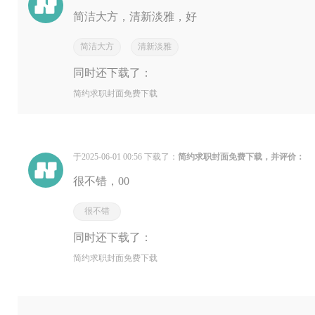
简洁大方，清新淡雅，好
简洁大方
清新淡雅
同时还下载了：
简约求职封面免费下载
于2025-06-01 00:56 下载了：
简约求职封面免费下载，并评价：
很不错，00
很不错
同时还下载了：
简约求职封面免费下载