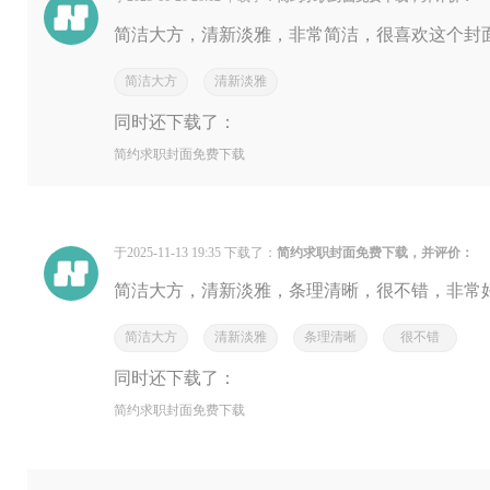
简洁大方，清新淡雅，非常简洁，很喜欢这个封
简洁大方
清新淡雅
同时还下载了：
简约求职封面免费下载
于2025-11-13 19:35 下载了：
简约求职封面免费下载，并评价：
简洁大方，清新淡雅，条理清晰，很不错，非常
简洁大方
清新淡雅
条理清晰
很不错
同时还下载了：
简约求职封面免费下载