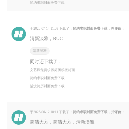
简约求职封面免费下载
于2025-07-14 11:08 下载了：
简约求职封面免费下载，并评价：
清新淡雅，BUC
清新淡雅
同时还下载了：
文艺风免费求职简历模板封面
简约求职封面免费下载
活泼简历封面免费下载
于2025-06-12 10:11 下载了：
简约求职封面免费下载，并评价：
简洁大方，简洁大方，清新淡雅