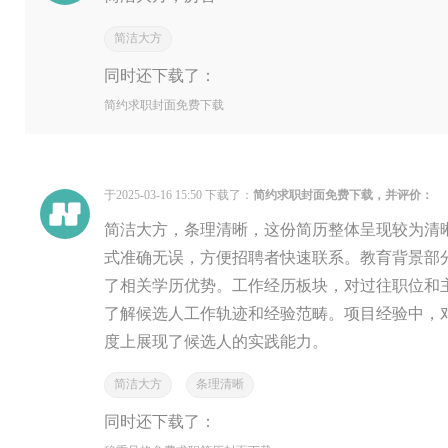
简洁大方
同时还下载了：
简约求职封面免费下载
于2025-03-16 15:50 下载了：
简约求职封面免费下载，并评价：
简洁大方，条理清晰，这份简历整体呈现较为清
式准确无误，方便招聘者快速联系。教育背景部
了相关学历优势。工作经历板块，对过往职位和
了解候选人工作轨迹和经验范畴。项目经验中，
度上展现了候选人的实践能力。
简洁大方
条理清晰
同时还下载了：