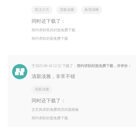
简洁大方
清新淡雅
条理清晰
同时还下载了：
简约求职简历封面免费下载
简约求职封面免费下载
于2025-09-18 12:32 下载了：
简约求职封面免费下载，并评价：
清新淡雅，非常不错
清新淡雅
同时还下载了：
文艺风求职免费简历封面模板
简约求职封面免费下载