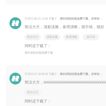
于2025-08-25 13:46 下载了：
简约求职封面免费下载，并评价：
简洁大方，清新淡雅，条理清晰，很不错，很好
简洁大方
清新淡雅
条理清晰
很不错
同时还下载了：
简约求职封面免费下载
于2025-07-20 09:28 下载了：
简约求职封面免费下载，并评价：
简洁大方，66666666666666666666666666666666
简洁大方
同时还下载了：