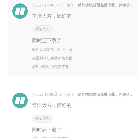
于2025-11-10 10:53 下载了：
简约求职封面免费下载，并评价：
简洁大方，挺好的
简洁大方
同时还下载了：
简约风免费简历封面下载
稳重封求职免费简历封面
简约求职封面免费下载
于2025-11-08 21:09 下载了：
简约求职封面免费下载，并评价：
简洁大方，挺好的
简洁大方
同时还下载了：