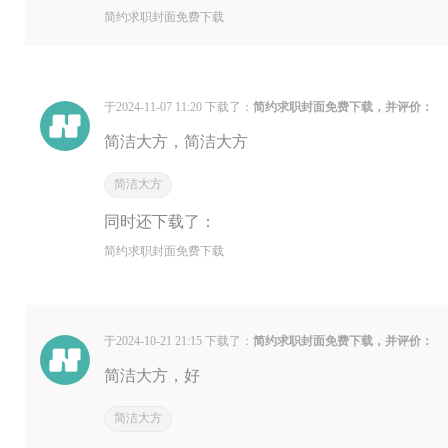
简约求职封面免费下载
于2024-11-07 11:20 下载了：
简约求职封面免费下载，并评价：
简洁大方，简洁大方
简洁大方
同时还下载了：
简约求职封面免费下载
于2024-10-21 21:15 下载了：
简约求职封面免费下载，并评价：
简洁大方，好
简洁大方