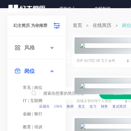
首页
模板中心
在线制作
首页
在线简历
岗
幻主简历 为你推荐
>
>
风格
超好用的智能简
应聘法律顾问的简历案例
岗位
上千种风格可选，超适合求职的简历设计，500强资深H
常见 | 岗位
搜索
IT | 互联网
前端主管经理个人简历
2
应届生
JAVA
教师
英文
实习
销售
复试简历
金融 | 银行
教育 | 培训