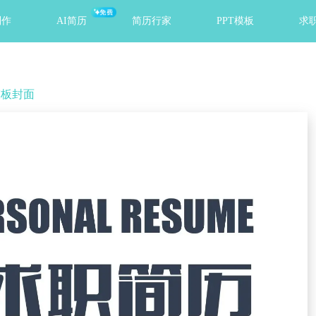
免费
制作
AI简历
简历行家
PPT模板
求
模板封面