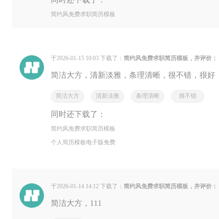
简约风免费求职简历模板
于2026-01-15 10:03 下载了：
简约风免费求职简历模板，并评价：
简洁大方，清新淡雅，条理清晰，很不错，很好
简洁大方
清新淡雅
条理清晰
很不错
同时还下载了：
简约风免费求职简历模板
个人简历模板电子版免费
于2026-01-14 14:12 下载了：
简约风免费求职简历模板，并评价：
简洁大方，111