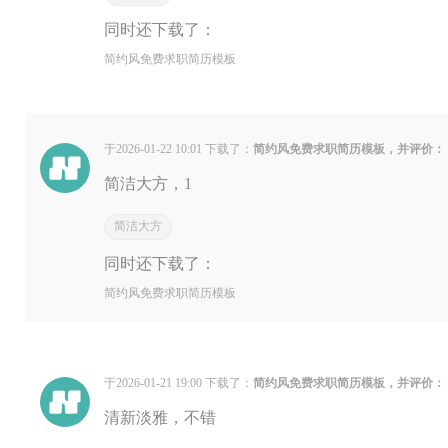
同时还下载了：
简约风免费求职简历模板
于2026-01-22 10:01 下载了：
简约风免费求职简历模板，并评价：
简洁大方，1
简洁大方
同时还下载了：
简约风免费求职简历模板
于2026-01-21 19:00 下载了：
简约风免费求职简历模板，并评价：
清新淡雅，不错