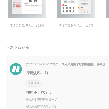
简约风免费求职简历模板
2869
活泼单页财务相关免费简历
678
最新下载动态
于2026-02-10 14:08 下载了：
简约风免费求职简历模板，并评价：
清新淡雅，好
清新淡雅
同时还下载了：
简约风求职简历封面模板
简约风免费求职简历模板