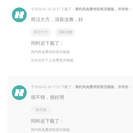
于2026-01-18 20:15 下载了：
简约风免费求职简历模板，并评价：
简洁大方，清新淡雅，好
简洁大方
清新淡雅
同时还下载了：
简约风免费求职简历模板
左右分栏个人免费简历模板
于2026-01-16 17:53 下载了：
简约风免费求职简历模板，并评价：
很不错，很好用
很不错
同时还下载了：
简约风免费求职简历模板