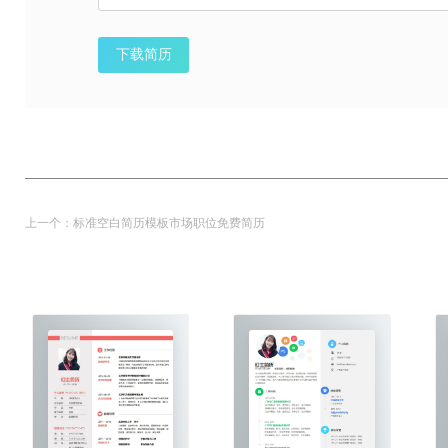
下载简历
上一个：
标准空白简历模板市场职位免费简历