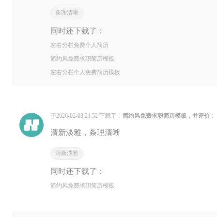
条理清晰
同时还下载了：
左右分栏免费个人简历
简约风免费求职简历模板
左右分栏个人免费简历模板
于2026-02-03 21:52 下载了：
简约风免费求职简历模板，并评价：
清新淡雅，条理清晰
清新淡雅
同时还下载了：
简约风免费求职简历模板