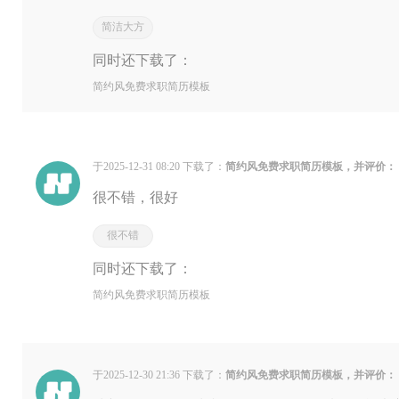
简洁大方
同时还下载了：
简约风免费求职简历模板
于2025-12-31 08:20 下载了：
简约风免费求职简历模板，并评价：
很不错，很好
很不错
同时还下载了：
简约风免费求职简历模板
于2025-12-30 21:36 下载了：
简约风免费求职简历模板，并评价：