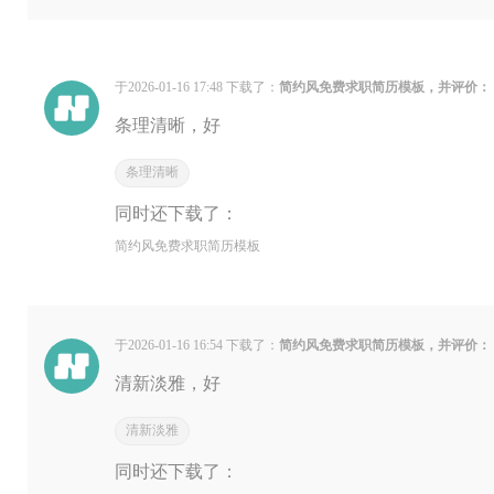
于2026-01-16 17:48 下载了：
简约风免费求职简历模板，并评价：
条理清晰，好
条理清晰
同时还下载了：
简约风免费求职简历模板
于2026-01-16 16:54 下载了：
简约风免费求职简历模板，并评价：
清新淡雅，好
清新淡雅
同时还下载了：