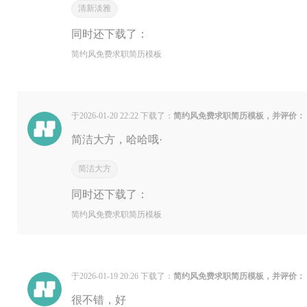
清新淡雅
同时还下载了：
简约风免费求职简历模板
于2026-01-20 22:22 下载了：
简约风免费求职简历模板，并评价：
简洁大方，哈哈哦·
简洁大方
同时还下载了：
简约风免费求职简历模板
于2026-01-19 20:26 下载了：
简约风免费求职简历模板，并评价：
很不错，好