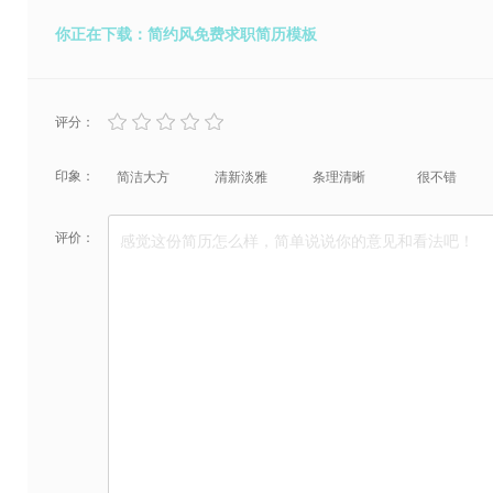
你正在下载：简约风免费求职简历模板
评分：
印象：
简洁大方
清新淡雅
条理清晰
很不错
评价：