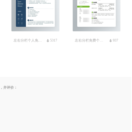
左右分栏个人免费简历模板
5317
左右分栏免费个人简历
937
板，并评价：