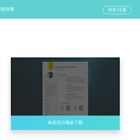
职那些事
登录/注册
精美简历模板下载