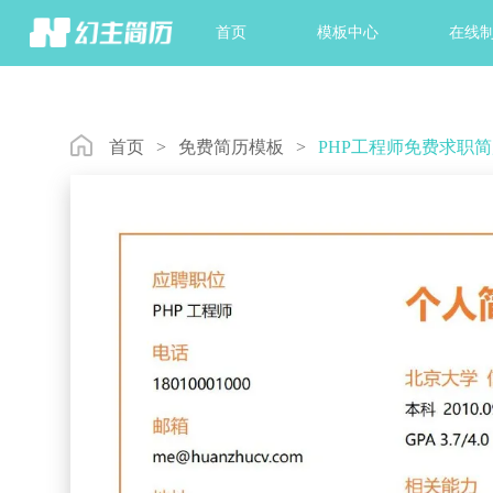
首页
模板中心
在线
首页
>
免费简历模板
>
PHP工程师免费求职