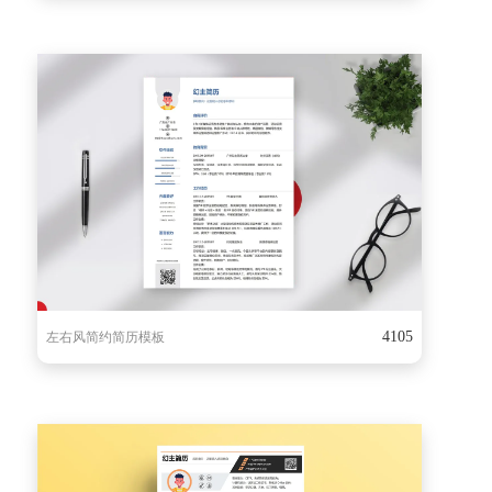
4105
左右风简约简历模板