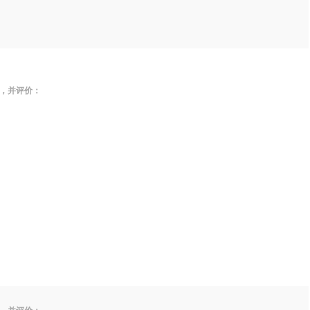
板，并评价：