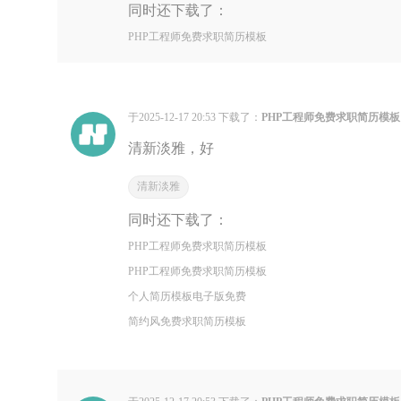
同时还下载了：
PHP工程师免费求职简历模板
于2025-12-17 20:53 下载了：
PHP工程师免费求职简历模
清新淡雅，好
清新淡雅
同时还下载了：
PHP工程师免费求职简历模板
PHP工程师免费求职简历模板
个人简历模板电子版免费
简约风免费求职简历模板