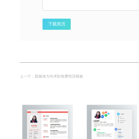
下载简历
上一个：
新媒体方向求职免费简历模板