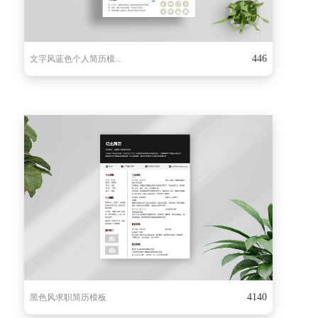
446
文字风蓝色个人简历模...
4140
黑色风求职简历模板