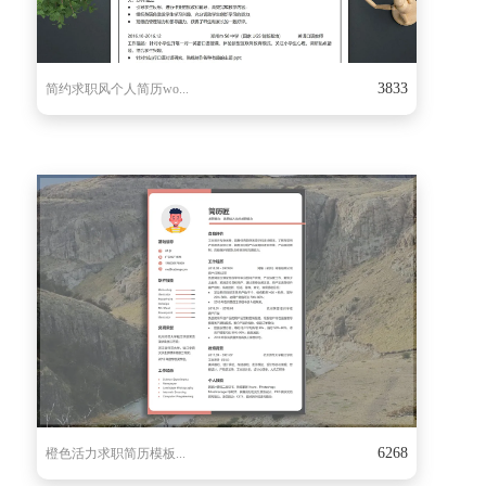
3833
简约求职风个人简历wo...
6268
橙色活力求职简历模板...