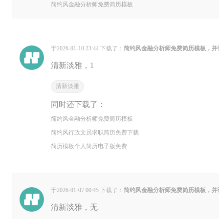
简约风金融分析师免费简历模板
于2026-01-10 23:44 下载了：
简约风金融分析师免费简历模板，并
清新淡雅，1
清新淡雅
同时还下载了：
简约风金融分析师免费简历模板
简约风行政文员求职简历免费下载
简历模板个人简历电子版免费
于2026-01-07 00:45 下载了：
简约风金融分析师免费简历模板，并
清新淡雅，无