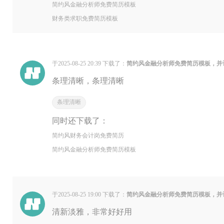
简约风金融分析师免费简历模板
财务类求职免费简历模板
于2025-08-25 20:39 下载了：
简约风金融分析师免费简历模板，并
条理清晰，条理清晰
条理清晰
同时还下载了：
简约风财务会计岗免费简历
简约风金融分析师免费简历模板
于2025-08-25 19:00 下载了：
简约风金融分析师免费简历模板，并
清新淡雅，非常好好用