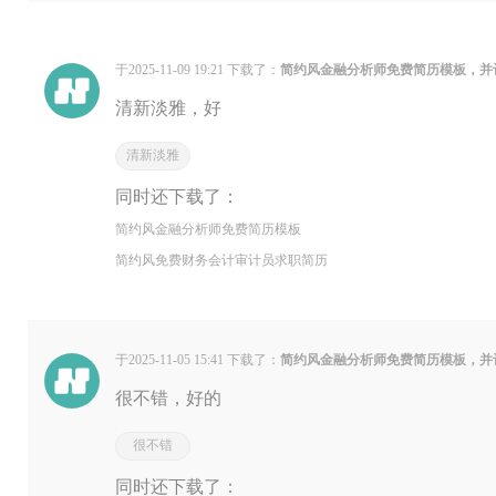
于2025-11-09 19:21 下载了：
简约风金融分析师免费简历模板，并
清新淡雅，好
清新淡雅
同时还下载了：
简约风金融分析师免费简历模板
简约风免费财务会计审计员求职简历
于2025-11-05 15:41 下载了：
简约风金融分析师免费简历模板，并
很不错，好的
很不错
同时还下载了：