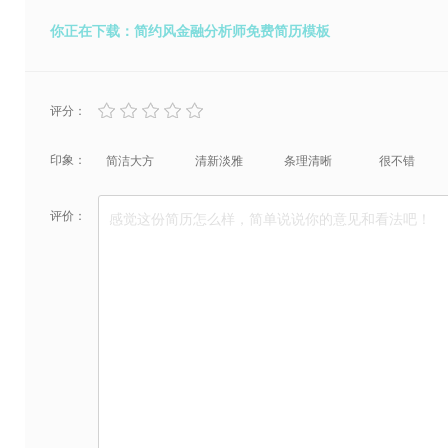
你正在下载：简约风金融分析师免费简历模板
评分：
印象：
简洁大方
清新淡雅
条理清晰
很不错
评价：