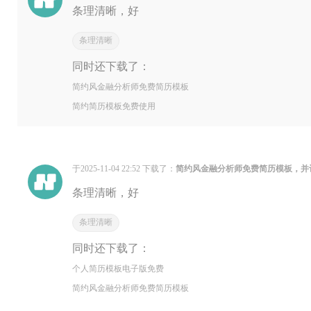
条理清晰，好
条理清晰
同时还下载了：
简约风金融分析师免费简历模板
简约简历模板免费使用
于2025-11-04 22:52 下载了：
简约风金融分析师免费简历模板，并
条理清晰，好
条理清晰
同时还下载了：
个人简历模板电子版免费
简约风金融分析师免费简历模板