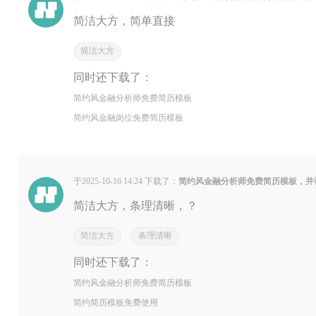
简洁大方，简单直接
简洁大方
同时还下载了：
简约风金融分析师免费简历模板
简约风金融岗位免费简历模板
于2025-10-16 14:24 下载了：
简约风金融分析师免费简历模板，并
简洁大方，条理清晰，？
简洁大方
条理清晰
同时还下载了：
简约风金融分析师免费简历模板
简约简历模板免费使用