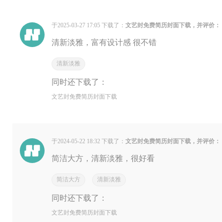
于2025-03-27 17:05 下载了：
文艺封免费简历封面下载，并评价：
清新淡雅，富有设计感 很不错
清新淡雅
同时还下载了：
文艺封免费简历封面下载
于2024-05-22 18:32 下载了：
文艺封免费简历封面下载，并评价：
简洁大方，清新淡雅，很好看
简洁大方
清新淡雅
同时还下载了：
文艺封免费简历封面下载