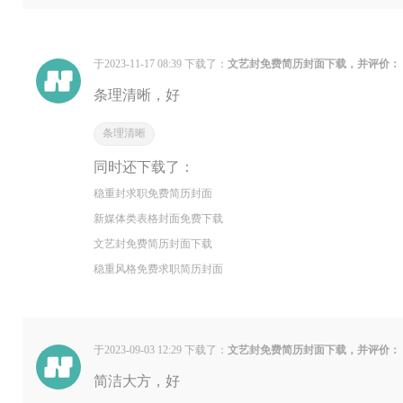
于2023-11-17 08:39 下载了：
文艺封免费简历封面下载，并评价：
条理清晰，好
条理清晰
同时还下载了：
稳重封求职免费简历封面
新媒体类表格封面免费下载
文艺封免费简历封面下载
稳重风格免费求职简历封面
于2023-09-03 12:29 下载了：
文艺封免费简历封面下载，并评价：
简洁大方，好