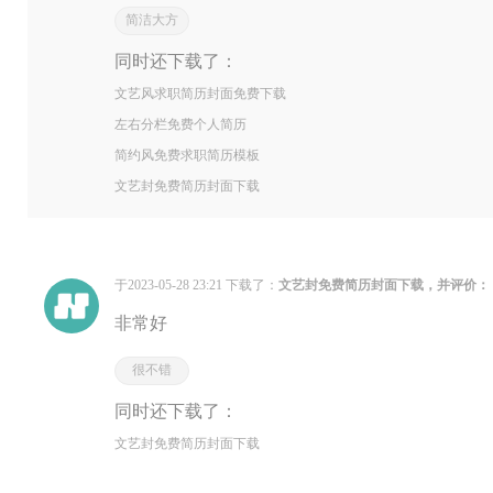
简洁大方
同时还下载了：
文艺风求职简历封面免费下载
左右分栏免费个人简历
简约风免费求职简历模板
文艺封免费简历封面下载
于2023-05-28 23:21 下载了：
文艺封免费简历封面下载，并评价：
非常好
很不错
同时还下载了：
文艺封免费简历封面下载