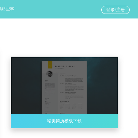
职那些事
登录/注册
精美简历模板下载