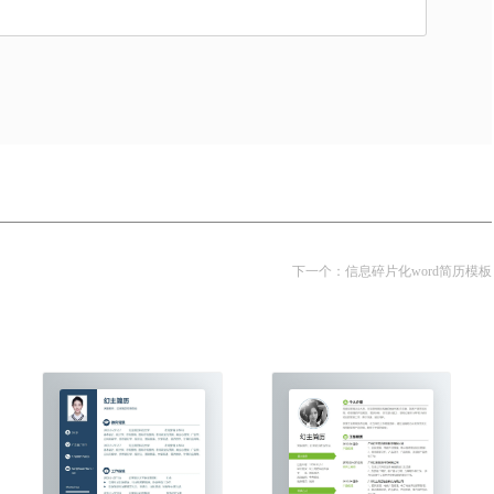
下一个：
信息碎片化word简历模板