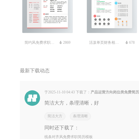
简约风免费求职简历模板
2869
活泼单页财务相关免费简历
678
最新下载动态
于2025-11-10 04:43 下载了：
产品运营方向岗位类免费简
简洁大方，条理清晰，好
简洁大方
条理清晰
同时还下载了：
线条对齐风免费求职简历模板