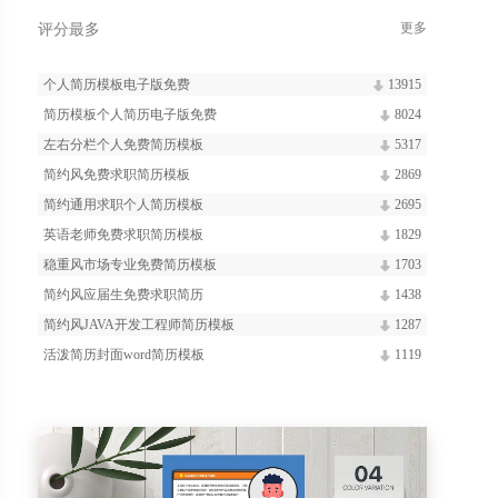
更多
评分最多
个人简历模板电子版免费
13915
简历模板个人简历电子版免费
8024
左右分栏个人免费简历模板
5317
简约风免费求职简历模板
2869
简约通用求职个人简历模板
2695
英语老师免费求职简历模板
1829
稳重风市场专业免费简历模板
1703
简约风应届生免费求职简历
1438
简约风JAVA开发工程师简历模板
1287
活泼简历封面word简历模板
1119