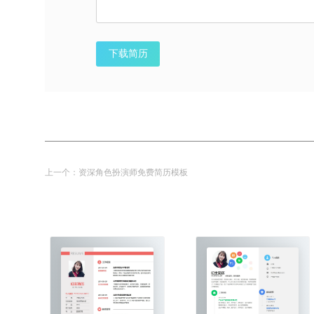
下载简历
上一个：
资深角色扮演师免费简历模板