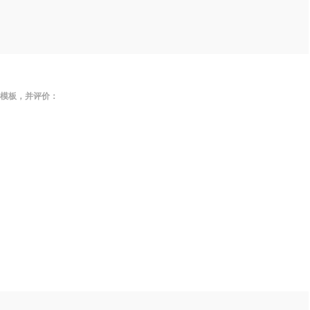
历模板，并评价：