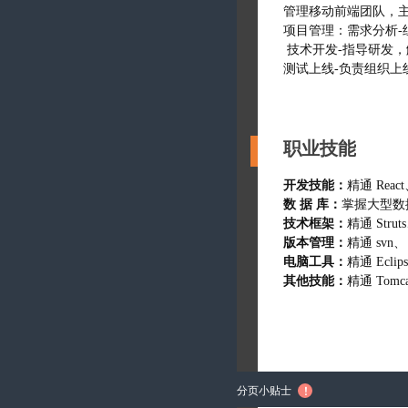
管理移动前端团队，主
项目管理：需求分析
技术开发-指导研发
测试上线-负责组织上
职业技能
开发技能：
精通 React
数 据 库：
掌握大型数
技术框架：
精通 Stru
版本管理：
精通 svn、 
电脑工具：
精通 Eclip
其他技能：
精通 Tomca
分页小贴士
