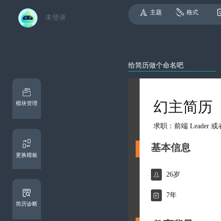
主题
格式
未登录
幻主简历
模块管理
求职：前端 Leader
基本信息
更换模板

26岁

7年
简历诊断