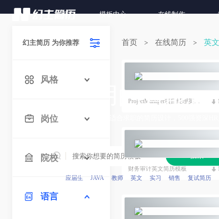
首页
模板中心
在线制作
首页
在线简历
英
幻主简历 为你推荐
>
>
风格
超好用的智能简
ProjectManager项目经理英文简历
岗位
上千种风格可选，超适合求职的简历设计，500强资深H
搜索
院校
财务审计英文简历模板
应届生
JAVA
教师
英文
实习
销售
复试简历
语言