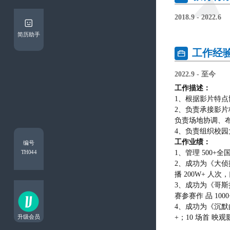
2018.9 - 2022.6
简历助手
工作经

2022.9 - 至今
工作描述：
1、根据影片特
2、负责承接影
负责场地协调、
4、负责组织校
工作业绩：
编号
TH044
1、管理 500
2、成功为《大侦探
播 200W+ 人次
3、成功为《哥斯
赛参赛作 品 1
4、成功为《沉默
升级会员
+；10 场首 映