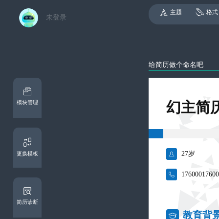
主题
格式
未登录
模块管理
幻主简

27岁
更换模板

1760001760
简历诊断
教育背
