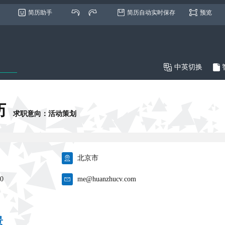
简历助手
简历自动实时保存
预览

中英切换
历
求职意向：活动策划

北京市
00

me@huanzhucv.com
景