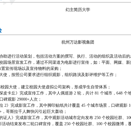
幻主简历大学
验
杭州万达影视集团
点协助进行活动策划，包括活动方案的撰写、执行、活动的组织及活动后
片校园场景宣发工作，通过不同渠道为电影进行宣传，如：平面、网媒、新
布置宣传现场以及宣传物料的采购；
园大使，按照公司要求进行组织观影，组织路演及影评维护等工作；
+全国校园大使，建立校园大使虚拟公司架构，形成学生自管体系；
皮卡丘》完成宣传工作，其中人偶巡游 2 轮，共计 81 个城市，648 个
，口碑观影 29000+人次；
拉 2》完成影宣工作，其中脚印贴纸共计覆盖 45 个城市场景，口碑观影 1
000+，哥斯拉千人舞快闪引起巨大轰动；
的证人》完成影宣工作，其中观影活动城市定向发布 250 个校园社群、100
观影活动结束发布二轮口碑宣传，覆盖 250 个校园社群、100 个校园微博，覆