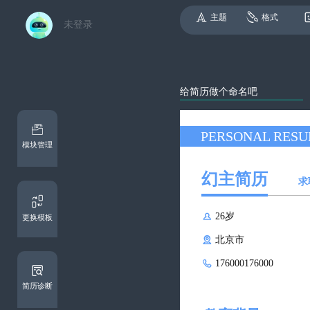
主题
格式
未登录
模块管理
幻主简历
求

26岁
更换模板

北京市

176000176000
简历诊断