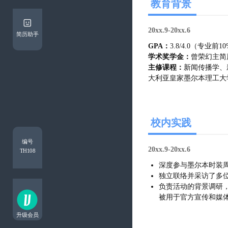
教育背景
20xx.9-20xx.6
简历助手
GPA：
3.8/4.0（专业前1
学术奖学金：
曾荣幻主简
主修课程：
新闻传播学、
大利亚皇家墨尔本理工大
校内实践
编号
20xx.9-20xx.6
TH108
深度参与墨尔本时装
独立联络并采访了多
负责活动的背景调研
被用于官方宣传和媒
升级会员