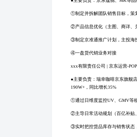
●主要负责：京东蔻驰、MK等品
①制定并拆解团队销售目标，策
②产品信息优化（主图、商详、
③制定京准通推广计划，主投海
④一盘货代销业务对接
xxx有限责任公司 | 京东运营-POP | 2
●主要负责：瑞幸咖啡京东旗舰
190W+，同比增长35%
①通过日维度监控UV、GMV
②主导日常活动规划（百亿补贴
③实时把控货品库存与销售状态