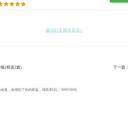
返回幻主简历首页>
板(精选2篇)
下一篇
集，如侵犯了你的权益，请联系QQ：509053849。