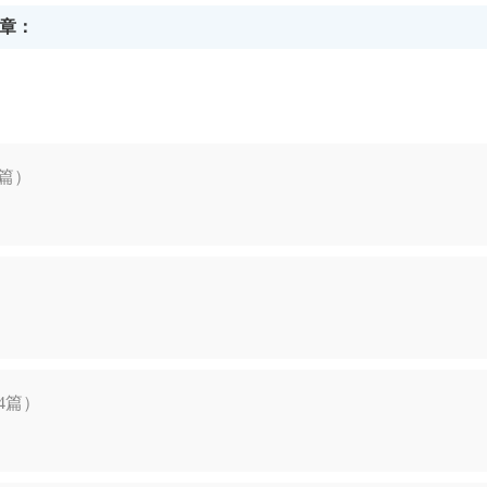
章：
篇）
4篇）