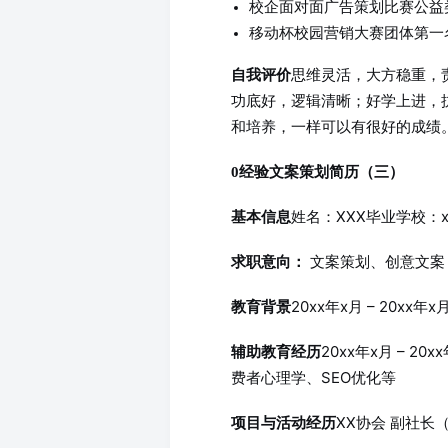
校企面对面广告策划比赛公益
移动杯校园营销大赛团体第一
思维灵活，大方稳重，
自我评价
功底好，逻辑清晰；好学上进，
和培养，一样可以有很好的成绩
0经验文案策划简历（三）
姓名：XXX毕业学校：x
基本信息
文案策划、创意文案
求职意向：
20xx年x月 – 20xx年
教育背景
20xx年x月 – 2
辅助教育经历
费者心理学、SEO优化等
XX协会 副社长（2
项目与活动经历