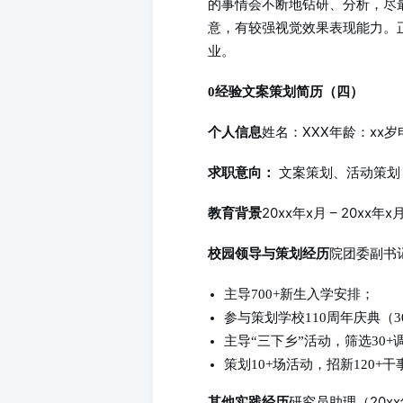
的事情会不断地钻研、分析，尽
意，有较强视觉效果表现能力。
业。
0经验文案策划简历（四）
姓名：XXX年龄：xx岁电
个人信息
文案策划、活动策划
求职意向：
20xx年x月 – 20xx年x
教育背景
院团委副书记（
校园领导与策划经历
主导700+新生入学安排；
参与策划学校110周年庆典（3
主导“三下乡”活动，筛选30+
策划10+场活动，招新120+干
研究员助理（20xx年
其他实践经历