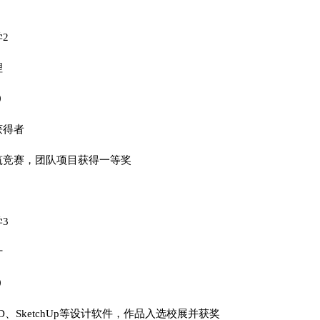
2
理
0
获得者
筑竞赛，团队项目获得一等奖
3
计
0
AD、SketchUp等设计软件，作品入选校展并获奖