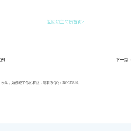
返回幻主简历首页>
范例
下一篇
集，如侵犯了你的权益，请联系QQ：509053849。