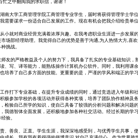
在百忙之中翻阅我的求职信，谢谢！
湖南大学工商管理学院工商管理专业学生，届时将获得管理学士学
我需要谋求一份适合自己发展的工作。现在有机会把我介绍给贵单
从小就对商业经营充满着浓厚兴趣。在我考虑职业生涯进一步发展的
是市场部经理助理。我觉得自己的优势是善于沟通,为人热情大方,喜
各种挑战。
在师友的严格教益及个人的努力下，我具备了扎实的专业基础知识，
读、写、译等能力，能熟练操作计算机办公软件。同时，我利用课
也培养了自己多方面的技能。更重要的是，严谨的学风和端正的学
工作打下专业基础，在提升专业成绩的同时，通过竞选进入年级和
积极参加学校的各项活动并获得各种奖项，培养了团队协作精神及
，检验自己所学的知识，使自己具备了较强的分析问题和解决问题
，我德智体全面发展，还积极地参加各种社交活动。经过长期的学
作经验。
责、善良、正直。学生生涯，我深深地感受到，与优秀学生共事，
中成长。我有我有着很强的拼博意识,对自己充满信心。作为世界跨