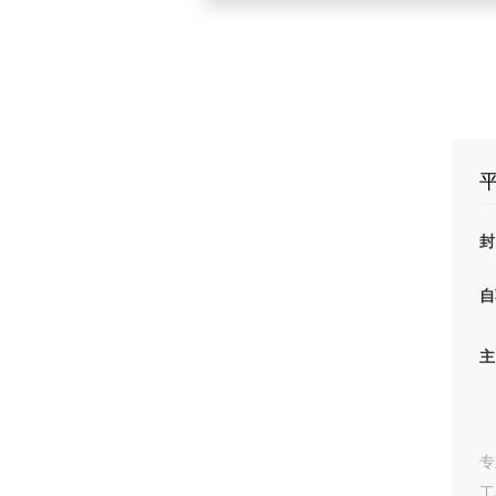
识别系统，提升品牌知名度 ；
4、负责各款产品的设计和美化，包
节假日促销类的海报设计，以及公司的一
计需求和意图，按策划要求提供多个
7、 负责创意海报、彩页、易拉宝
项目经验

20xx.6-20xx.7
自
1、负责和产品进行对接，根据需求
行更改，来为用户带来更好的用户体
2、根据交互原型图以及设计方案，制
3、根据交互原型图以及产品原有界
体的界面布局；
专
工