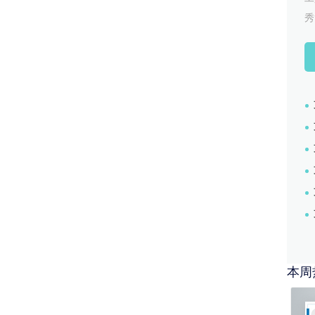
4、做出符合整体风格的icon、以
秀
前段进行对接，交付页面和切图等，
运营，根据APP风格或者节日氛围做
7、全程跟踪产品，实时优化、修改
20xx.6-20xx.7
1、产出全新新栏目-大咖说，负责
2、参与了公司公众号整体页面设计
3、负责项目整体视觉设计，互联网
4、不断地优化交互细节，配合产品
5、和公司前端对接，进行切图标注
6、对产品全程跟踪并进行创新以及
本周
20xx.10-20xx.12