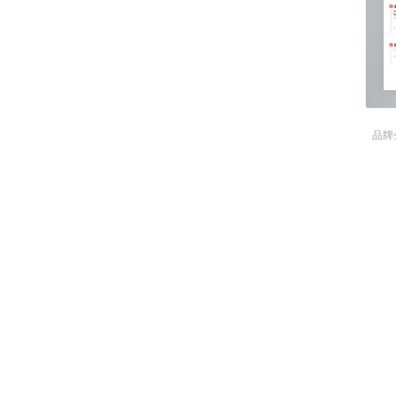
2、根据制定的设计思路设计配套的
公众号的更新迭代、制定该项目视觉
3、负责公众号界面设计，根据原型
4、负责与前端进行对接，负责切图
20xx.9-20xx.1
1、根据不同节日，确定风格，设计
2、负责过双虎线下塑料文件夹、档
3、强调公司品牌，提高品牌辨识度
自我评价

工作经历：
在公司的四年里自己所设计
户点击率，为公司带来了更多的效益
公司任何设计工作，并且可以很快上