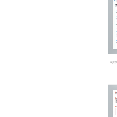
1、明确天猫双十二主题；
2、分析互联网营销以及市场需求，
3、参考以往的成功经验案例对比进
4、根据拟定好的情绪板进行风格相应
20xx.9-20xx.1
1、负责主题活动界面的主设计；
2、负责活动专题界面的预热期和正
网站
3、协助完成专题上线之前的整体细
4、 主要负责产品上线的推广。
20xx.5-20xx.1
1、负责与产品和交互设计师交流与