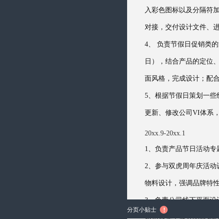
入彩色图标以及分隔符
对接，交付设计文件、
4、 负责节假日促销类的
日），结合产品的定位
面风格，完成设计；配合
5、根据节假日策划一
更新、修改公司VI体系
20xx.9-20xx.1
1、负责产品节日活动专
2、参与双虎周年庆活
物料设计，强调品牌特
3、负责公司线下平面设
分页小贴士

识别系统，提升品牌知名