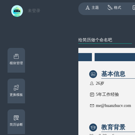
主题
格式
未登录
模块管理
基本信息


26岁

5年工作经验
更换模板

me@huanzhucv.com
简历诊断
教育背景
