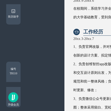
20xx.9-20xx.6
在校期间，系统学习并
简历助手
的大学基础教育，受到
工作经历

20xx.3-20xx.7
1、负责官网改版，并
创新的设计方案、拟定
2、负责创维智控app
编号
和交互设计原则出发，为
TH110
规范和统一整体风格；
时更新、修改；
3、负责微信公众号更新
升级会员
图；整体采用留白、宽