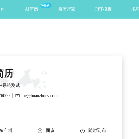
免费
制作
AI简历
简历行家
PPT模板
求
简历
00+系统测试

76000
me@huanzhucv.com


东广州
面议
随时到岗