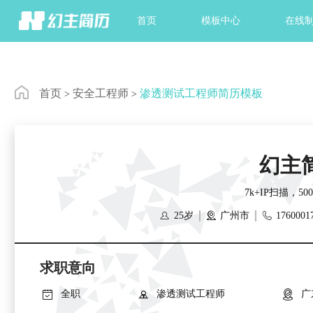
首页
模板中心
在线
首页
安全工程师
渗透测试工程师简历模板
>
>
幻主
7k+IP扫描，5



25岁
广州市
1760001
求职意向



全职
渗透测试工程师
广