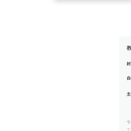
自
专
工