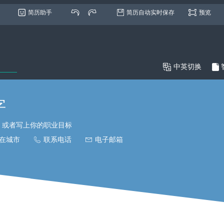
简历助手
简历自动实时保存
预览

中英切换

