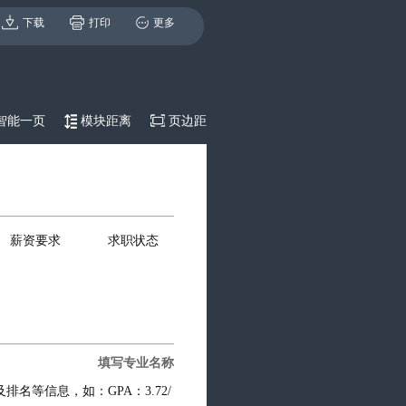
下载
打印
更多
智能一页
模块距离
页边距