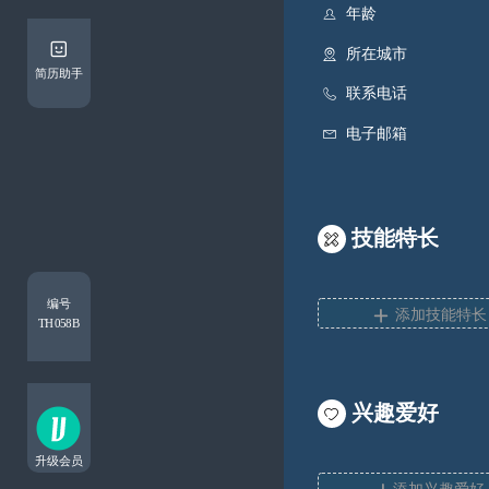


简历助手


技能特长

编号

添加技能特长
TH058B
兴趣爱好

升级会员