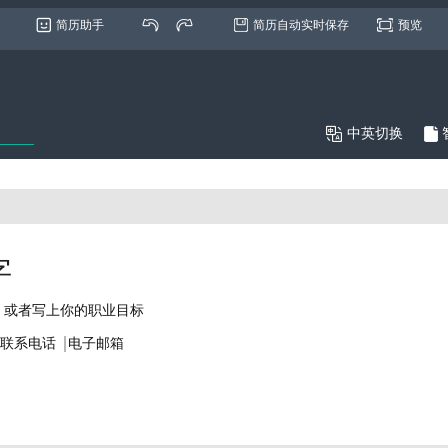
简历助手
简历自动实时保存
预览

中英切换