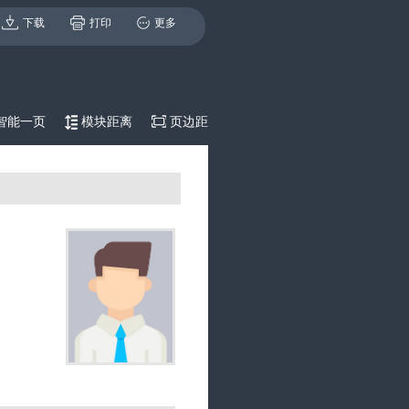
下载
打印
更多
智能一页
模块距离
页边距